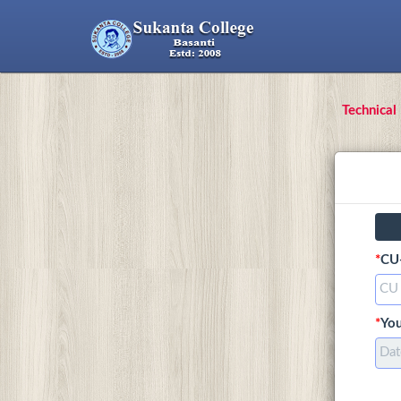
Technical
*
CU
*
You