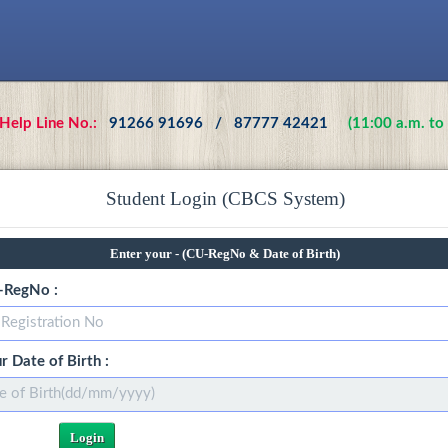
 Help Line No.:
91266 91696 / 87777 42421
(11:00 a.m. to
Student Login (CBCS System)
Enter your - (CU-RegNo & Date of Birth)
-RegNo :
r Date of Birth :