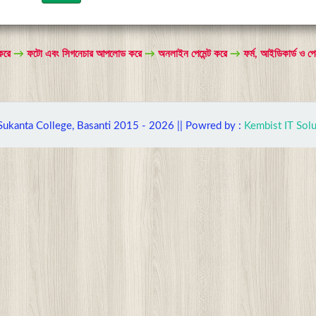
 করে
→
ফটো এবং সিগনেচার আপলোড করে
→
অনলাইন পেমেন্ট করে
→
ফর্ম, আইডিকার্ড ও পেমে
Sukanta College, Basanti 2015 -
2026 || Powred by :
Kembist IT Solu